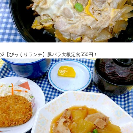
の2【びっくりランチ】豚バラ大根定食550円！