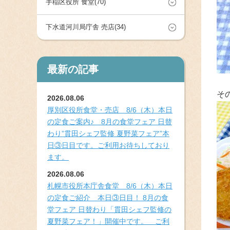
手稲区役所 食堂(70)
下水道河川局庁舎 売店(34)
最新の記事
そ
2026.08.06
厚別区役所食堂・売店 8/6（木）本日
の定食ご案内♪ 8月の食堂フェア 日替
わり”貫田シェフ監修 夏野菜フェア”本
日③日目です。ご利用お待ちしており
ます。
2026.08.06
札幌市役所本庁舎食堂 8/6（木）本日
の定食ご紹介 本日③日目！ 8月の食
堂フェア 日替わり「貫田シェフ監修の
夏野菜フェア！」開催中です。 ご利