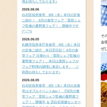
用お待ちしております♪
2026.08.06
白石区役所食堂 8/6（木）本日の定食
ご紹介！ 8月の食堂フェア「貫田シェ
フ監修の夏野菜フェア！」開催中です
(^▽^)/
そ
2026.08.05
金
札幌市役所本庁舎食堂 8/5（水）本日
ぜ
の定食ご紹介 本日②日目！ 8月の食
堂フェア 日替わり「貫田シェフ監修の
夏野菜フェア！」本日は貫田シェフが
フェア料理の調理に来店します。 ご
利用お待ちしております♪
2026.08.05
白石区役所食堂 8/5（水）本日の当食
堂はダブルイベントday！ ①8月の食
堂フェア「貫田シェフ監修の夏野菜フ
ェア！」開催中 ＆ ②白石保健センター