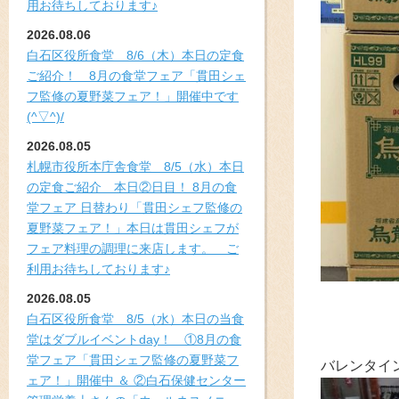
用お待ちしております♪
2026.08.06
白石区役所食堂 8/6（木）本日の定食
ご紹介！ 8月の食堂フェア「貫田シェ
フ監修の夏野菜フェア！」開催中です
(^▽^)/
2026.08.05
札幌市役所本庁舎食堂 8/5（水）本日
の定食ご紹介 本日②日目！ 8月の食
堂フェア 日替わり「貫田シェフ監修の
夏野菜フェア！」本日は貫田シェフが
フェア料理の調理に来店します。 ご
利用お待ちしております♪
2026.08.05
白石区役所食堂 8/5（水）本日の当食
堂はダブルイベントday！ ①8月の食
堂フェア「貫田シェフ監修の夏野菜フ
バレンタイ
ェア！」開催中 ＆ ②白石保健センター