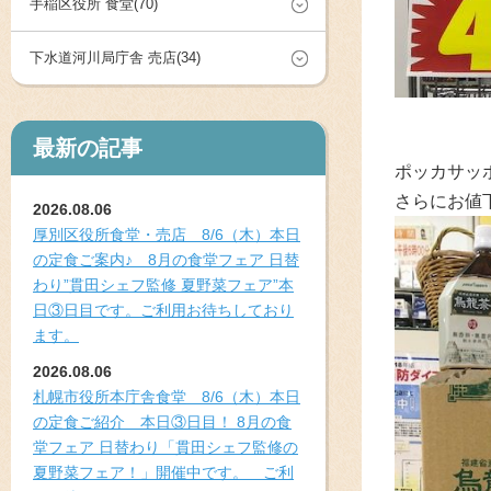
手稲区役所 食堂(70)
下水道河川局庁舎 売店(34)
最新の記事
ポッカサッポ
さらにお値
2026.08.06
厚別区役所食堂・売店 8/6（木）本日
の定食ご案内♪ 8月の食堂フェア 日替
わり”貫田シェフ監修 夏野菜フェア”本
日③日目です。ご利用お待ちしており
ます。
2026.08.06
札幌市役所本庁舎食堂 8/6（木）本日
の定食ご紹介 本日③日目！ 8月の食
堂フェア 日替わり「貫田シェフ監修の
夏野菜フェア！」開催中です。 ご利