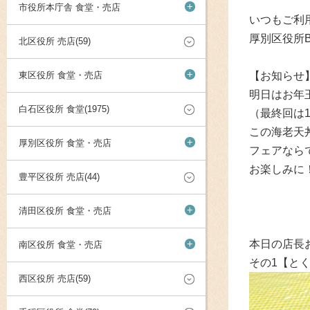
+
市役所本庁舎 食堂・売店
いつもご利
厚別区役所
北区役所 売店(59)
+
東区役所 食堂・売店
【お知らせ
明日はお年
白石区役所 食堂(1975)
（最終回は1
この海老天
+
厚別区役所 食堂・売店
フェアなら
お楽しみに
豊平区役所 売店(44)
+
清田区役所 食堂・売店
+
本日の店長
南区役所 食堂・売店
その1【と
西区役所 売店(59)