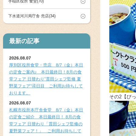
手稲区役所 食堂(70)
下水道河川局庁舎 売店(34)
最新の記事
2026.08.07
厚別区役所食堂・売店 8/7（金）本日
の定食ご案内♪ 本日最終日！8月の食
堂フェア 日替わり”貫田シェフ監修 夏
野菜フェア”④日目 ご利用お待ちして
おります。
その2【び
2026.08.07
札幌市役所本庁舎食堂 8/7（金）本日
の定食ご紹介 本日最終日！ 8月の食
堂フェア 日替わり「貫田シェフ監修の
夏野菜フェア！」 ご利用お待ちして