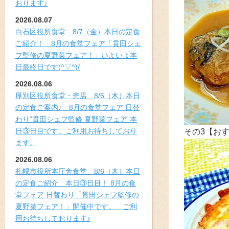
おります♪
2026.08.07
白石区役所食堂 8/7（金）本日の定食
ご紹介！ 8月の食堂フェア「貫田シェ
フ監修の夏野菜フェア！」いよいよ本
日最終日です(^▽^)/
2026.08.06
厚別区役所食堂・売店 8/6（木）本日
の定食ご案内♪ 8月の食堂フェア 日替
わり”貫田シェフ監修 夏野菜フェア”本
日③日目です。ご利用お待ちしており
その3【お
ます。
2026.08.06
札幌市役所本庁舎食堂 8/6（木）本日
の定食ご紹介 本日③日目！ 8月の食
堂フェア 日替わり「貫田シェフ監修の
夏野菜フェア！」開催中です。 ご利
用お待ちしております♪