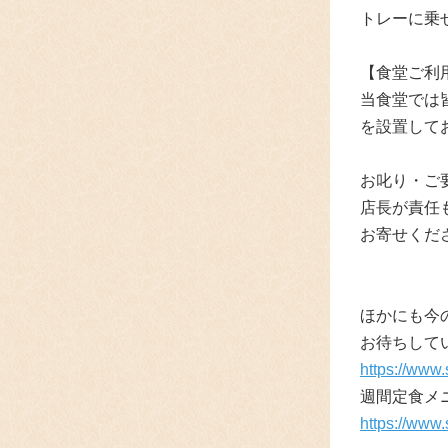
トレーに乗
【食堂ご利
当食堂では
を設置して
お叱り・ご
店長が責任
お寄せくだ
ほかにも今
お待ちして
https://www
週間定食メ
https://www.