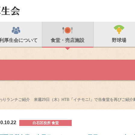
利厚生会について
食堂・売店施設
野球場
わりランチご紹介 来週29日（木）HTB「イチモニ!」で当食堂を再びご紹介戴
0.10.22
白石区役所 食堂