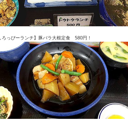
しろっぴーランチ】
豚バラ大根定食
580円！