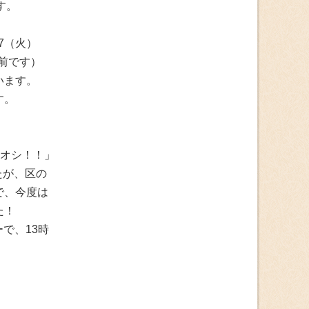
す。
27（火）
分前です）
います。
す。
チオシ！！」
たが、区の
で、今度は
た！
ーで、13時