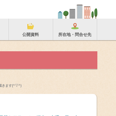
所在地・問合せ先
公開資料
きます(^▽^)