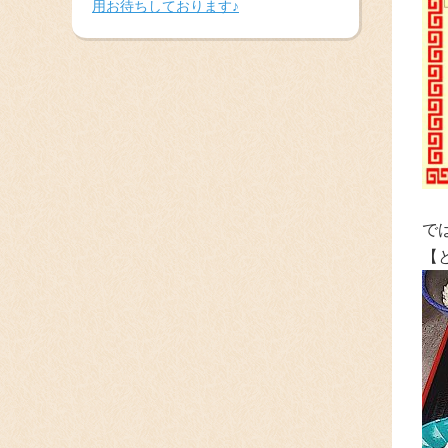
用お待ちしております♪
で
【