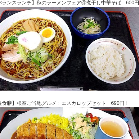
バランスランチ】
秋のラーメンフェア④煮干し中華そば
600
昼食膳】
根室ご当地グルメ：エスカロップセット 690
円！