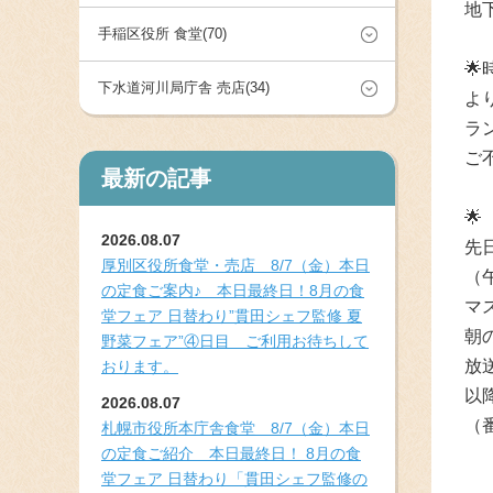
地
手稲区役所 食堂(70)

下水道河川局庁舎 売店(34)
よ
ラ
ご
最新の記事
🌟
2026.08.07
先
厚別区役所食堂・売店 8/7（金）本日
（
の定食ご案内♪ 本日最終日！8月の食
マ
堂フェア 日替わり”貫田シェフ監修 夏
朝
野菜フェア”④日目 ご利用お待ちして
放
おります。
以
2026.08.07
（
札幌市役所本庁舎食堂 8/7（金）本日
の定食ご紹介 本日最終日！ 8月の食
堂フェア 日替わり「貫田シェフ監修の