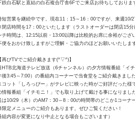
下鉄白石駅と直結の白石複合庁舎6Fでご来店お待ちしておりま
時短営業を継続中です。現在11：15～16：00ですが、来週10/
り閉店時間を17：00といたします（ラストオーダーは閉店15
ンチ時間は、12:15以前・13:00以降は比較的お席に余裕がござ
不便をおかけ致しますがご理解・ご協力のほどお願いいたしま
【再びTVでご紹介戴きます(^▽^)】
日HTB北海道テレビ放送（6チャンネル）の夕方情報番組「イ
午後3:45～7:00）の番組内コーナーで当食堂をご紹介戴きまし
スコット「しろっぴー」がテレビに映った時がご好評だった様
の情報番組「イチモニ！」でも取り上げて戴ける事になりまし
送は10/29（木）のAM7：30～8：00の時間帯のどこか1コーナ
降限定メニューのご紹介もあります。ぜひご覧ください！
番組内容が変更になり中止となる場合もございます）