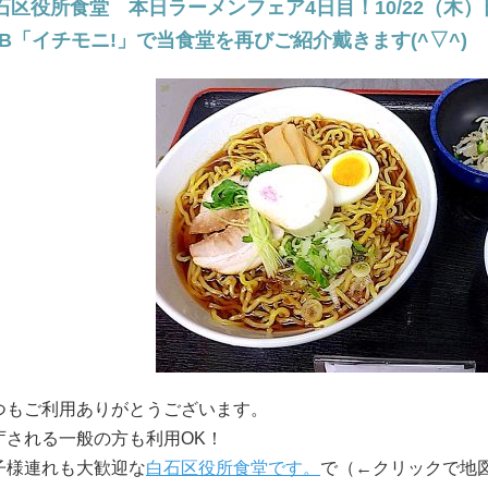
石区役所食堂 本日ラーメンフェア4日目！10/22（木
TB「イチモニ!」で当食堂を再びご紹介戴きます(^▽^)
つもご利用ありがとうございます。
庁される一般の方も利用OK！
子様連れも大歓迎な
白石区役所食堂です。
で（←クリックで地