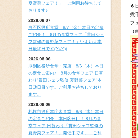
夏野菜フェア！」 ご利用お待ちして

おります♪
煮
2026.08.07
フ
白石区役所食堂 8/7（金）本日の定食
（
ご紹介！ 8月の食堂フェア「貫田シェ
フ監修の夏野菜フェア！」いよいよ本
日最終日です(^▽^)/
2026.08.06
厚別区役所食堂・売店 8/6（木）本日
の定食ご案内♪ 8月の食堂フェア 日替
わり”貫田シェフ監修 夏野菜フェア”本
日③日目です。ご利用お待ちしており
ます。
2026.08.06
札幌市役所本庁舎食堂 8/6（木）本日
の定食ご紹介 本日③日目！ 8月の食
堂フェア 日替わり「貫田シェフ監修の
夏野菜フェア！」開催中です。 ご利