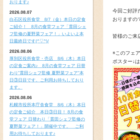
おります♪
今回ご好評
2026.08.07
おりますの
白石区役所食堂 8/7（金）本日の定食
ご紹介！ 8月の食堂フェア「貫田シェ
フ監修の夏野菜フェア！」いよいよ本
皆様のご来
日最終日です(^▽^)/
2026.08.06
※このフェ
厚別区役所食堂・売店 8/6（木）本日
ポスター↓
の定食ご案内♪ 8月の食堂フェア 日替
わり”貫田シェフ監修 夏野菜フェア”本
日③日目です。ご利用お待ちしており
ます。
2026.08.06
札幌市役所本庁舎食堂 8/6（木）本日
の定食ご紹介 本日③日目！ 8月の食
堂フェア 日替わり「貫田シェフ監修の
夏野菜フェア！」開催中です。 ご利
用お待ちしております♪