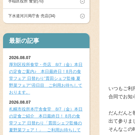
手稲区役所 食堂(70)
下水道河川局庁舎 売店(34)
最新の記事
2026.08.07
厚別区役所食堂・売店 8/7（金）本日
の定食ご案内♪ 本日最終日！8月の食
堂フェア 日替わり”貫田シェフ監修 夏
野菜フェア”④日目 ご利用お待ちして
いつもご利
おります。
合同でお知
2026.08.07
札幌市役所本庁舎食堂 8/7（金）本日
だんだんと
の定食ご紹介 本日最終日！ 8月の食
出て参りま
堂フェア 日替わり「貫田シェフ監修の
そんなこの
夏野菜フェア！」 ご利用お待ちして