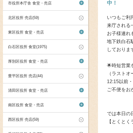
中！
+
市役所本庁舎 食堂・売店
いつもご利
北区役所 売店(59)
来庁される
+
東区役所 食堂・売店
お子様連れ
地下鉄白石
白石区役所 食堂(1975)
しておりま
+
厚別区役所 食堂・売店
🌟時短営業
（ラストオ
豊平区役所 売店(44)
12:15以
ご不便をお
+
清田区役所 食堂・売店
+
南区役所 食堂・売店
では本日の
西区役所 売店(59)
【とくとく