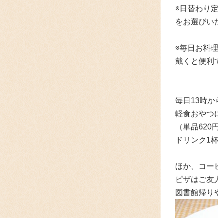
※日替わり
をお選びい
※毎日お料
戴くと便利
毎日13時
軽食おやつ
（単品62
ドリンク1
ほか、コー
ピザはご友
図書館帰り