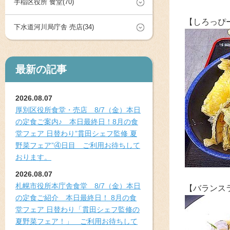
手稲区役所 食堂(70)
【しろっぴ
下水道河川局庁舎 売店(34)
最新の記事
2026.08.07
厚別区役所食堂・売店 8/7（金）本日
の定食ご案内♪ 本日最終日！8月の食
堂フェア 日替わり”貫田シェフ監修 夏
野菜フェア”④日目 ご利用お待ちして
おります。
2026.08.07
札幌市役所本庁舎食堂 8/7（金）本日
【バランス
の定食ご紹介 本日最終日！ 8月の食
堂フェア 日替わり「貫田シェフ監修の
夏野菜フェア！」 ご利用お待ちして