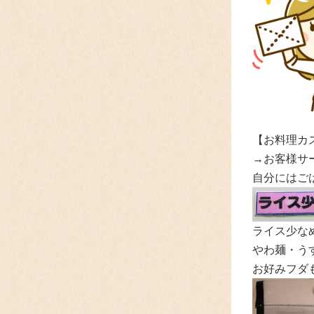
【お料理カ
→お客様サ
自分にはご
ライス少な
やわ麺・うす
お好みフダ