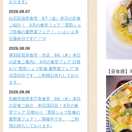
おります♪
2026.08.07
白石区役所食堂 8/7（金）本日の定食
ご紹介！ 8月の食堂フェア「貫田シェ
フ監修の夏野菜フェア！」いよいよ本
日最終日です(^▽^)/
2026.08.06
厚別区役所食堂・売店 8/6（木）本日
の定食ご案内♪ 8月の食堂フェア 日替
わり”貫田シェフ監修 夏野菜フェア”本
【昼食膳】
日③日目です。ご利用お待ちしており
ます。
2026.08.06
札幌市役所本庁舎食堂 8/6（木）本日
の定食ご紹介 本日③日目！ 8月の食
堂フェア 日替わり「貫田シェフ監修の
夏野菜フェア！」開催中です。 ご利
用お待ちしております♪