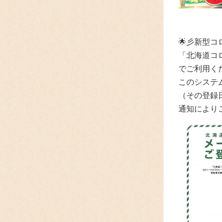
🌟彡新型
「北海道コ
でご利用く
このシステ
（その登録
通知により