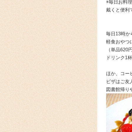
※毎日お料
戴くと便利
毎日13時
軽食おやつ
（単品62
ドリンク1
ほか、コー
ピザはご友
図書館帰り