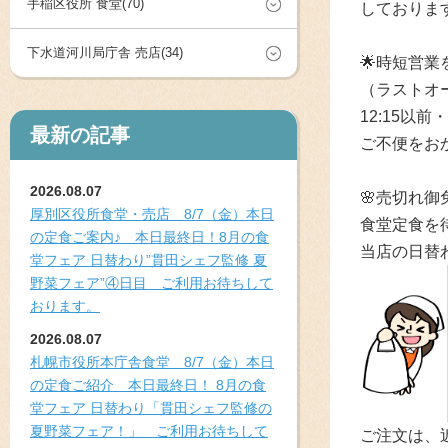
手稲区役所 食堂(70)
しておりま
下水道河川局庁舎 売店(34)
🌟時短営業
（ラストオ
12:15以
最新の記事
ご不便をお
2026.08.07
🌸売切れ
厚別区役所食堂・売店 8/7（金）本日
食堂定食を
の定食ご案内♪ 本日最終日！8月の食
当店の日替
堂フェア 日替わり”貫田シェフ監修 夏
野菜フェア”④日目 ご利用お待ちして
おります。
2026.08.07
札幌市役所本庁舎食堂 8/7（金）本日
の定食ご紹介 本日最終日！ 8月の食
堂フェア 日替わり「貫田シェフ監修の
夏野菜フェア！」 ご利用お待ちして
ご注文は、