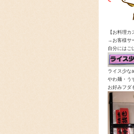
【お料理カ
→お客様サ
自分にはご
ライス少な
やわ麺・うす
お好みフダ