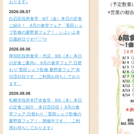
おります♪
（予定数量
2026.08.07
※営業の都
白石区役所食堂 8/7（金）本日の定食
ご紹介！ 8月の食堂フェア「貫田シェ
フ監修の夏野菜フェア！」いよいよ本
日最終日です(^▽^)/
2026.08.06
厚別区役所食堂・売店 8/6（木）本日
の定食ご案内♪ 8月の食堂フェア 日替
わり”貫田シェフ監修 夏野菜フェア”本
日③日目です。ご利用お待ちしており
ます。
2026.08.06
札幌市役所本庁舎食堂 8/6（木）本日
の定食ご紹介 本日③日目！ 8月の食
堂フェア 日替わり「貫田シェフ監修の
夏野菜フェア！」開催中です。 ご利
用お待ちしております♪