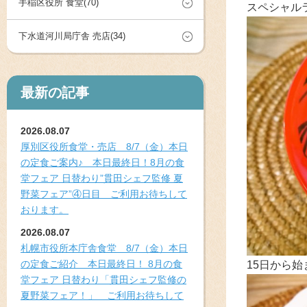
手稲区役所 食堂(70)
スペシャル
下水道河川局庁舎 売店(34)
最新の記事
2026.08.07
厚別区役所食堂・売店 8/7（金）本日
の定食ご案内♪ 本日最終日！8月の食
堂フェア 日替わり”貫田シェフ監修 夏
野菜フェア”④日目 ご利用お待ちして
おります。
2026.08.07
札幌市役所本庁舎食堂 8/7（金）本日
の定食ご紹介 本日最終日！ 8月の食
15日から始
堂フェア 日替わり「貫田シェフ監修の
夏野菜フェア！」 ご利用お待ちして