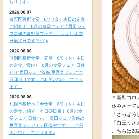
おります♪
2026.08.07
白石区役所食堂 8/7（金）本日の定食
ご紹介！ 8月の食堂フェア「貫田シェ
フ監修の夏野菜フェア！」いよいよ本
日最終日です(^▽^)/
2026.08.06
厚別区役所食堂・売店 8/6（木）本日
の定食ご案内♪ 8月の食堂フェア 日替
わり”貫田シェフ監修 夏野菜フェア”本
日③日目です。ご利用お待ちしており
ます。
2026.08.06
＊新型コロ
札幌市役所本庁舎食堂 8/6（木）本日
休みさせて
の定食ご紹介 本日③日目！ 8月の食
「さっぽろ
堂フェア 日替わり「貫田シェフ監修の
「白玉うさ
夏野菜フェア！」開催中です。 ご利
こちらは20
用お待ちしております♪