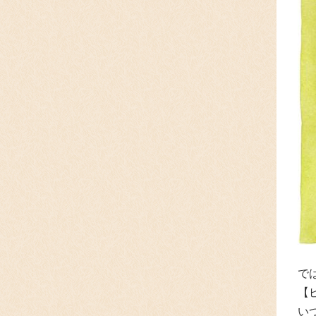
で
【
い