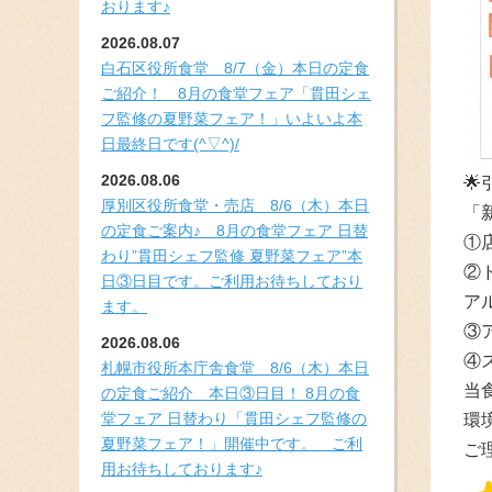
おります♪
2026.08.07
白石区役所食堂 8/7（金）本日の定食
ご紹介！ 8月の食堂フェア「貫田シェ
フ監修の夏野菜フェア！」いよいよ本
日最終日です(^▽^)/
2026.08.06

厚別区役所食堂・売店 8/6（木）本日
「
の定食ご案内♪ 8月の食堂フェア 日替
①
わり”貫田シェフ監修 夏野菜フェア”本
②
日③日目です。ご利用お待ちしており
ア
ます。
③
2026.08.06
④
札幌市役所本庁舎食堂 8/6（木）本日
当
の定食ご紹介 本日③日目！ 8月の食
堂フェア 日替わり「貫田シェフ監修の
環
夏野菜フェア！」開催中です。 ご利
ご
用お待ちしております♪