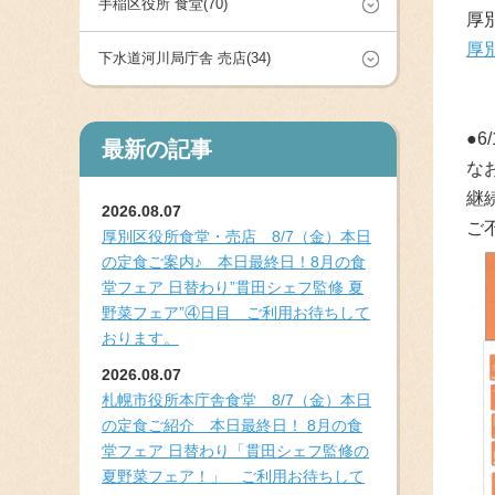
手稲区役所 食堂(70)
厚
厚
下水道河川局庁舎 売店(34)
●
最新の記事
な
継
2026.08.07
ご
厚別区役所食堂・売店 8/7（金）本日
の定食ご案内♪ 本日最終日！8月の食
堂フェア 日替わり”貫田シェフ監修 夏
野菜フェア”④日目 ご利用お待ちして
おります。
2026.08.07
札幌市役所本庁舎食堂 8/7（金）本日
の定食ご紹介 本日最終日！ 8月の食
堂フェア 日替わり「貫田シェフ監修の
夏野菜フェア！」 ご利用お待ちして