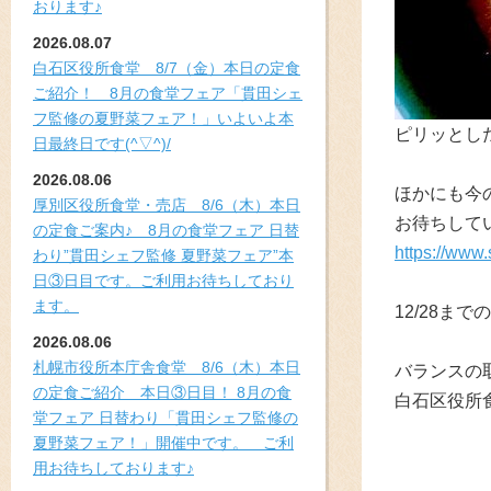
おります♪
2026.08.07
白石区役所食堂 8/7（金）本日の定食
ご紹介！ 8月の食堂フェア「貫田シェ
フ監修の夏野菜フェア！」いよいよ本
ピリッとし
日最終日です(^▽^)/
2026.08.06
ほかにも今
厚別区役所食堂・売店 8/6（木）本日
お待ちして
の定食ご案内♪ 8月の食堂フェア 日替
https://www.
わり”貫田シェフ監修 夏野菜フェア”本
日③日目です。ご利用お待ちしており
ます。
12/28
2026.08.06
札幌市役所本庁舎食堂 8/6（木）本日
バランスの
の定食ご紹介 本日③日目！ 8月の食
白石区役所
堂フェア 日替わり「貫田シェフ監修の
夏野菜フェア！」開催中です。 ご利
用お待ちしております♪