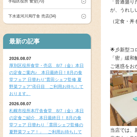
手稲区役所 食堂(70)
「普通盛り
が、うれしい
下水道河川局庁舎 売店(34)
（定食・丼
最新の記事
🌟彡新型
「密」緩和
2026.08.07
厚別区役所食堂・売店 8/7（金）本日
ご迷惑をお
の定食ご案内♪ 本日最終日！8月の食
堂フェア 日替わり”貫田シェフ監修 夏
野菜フェア”④日目 ご利用お待ちして
おります。
2026.08.07
札幌市役所本庁舎食堂 8/7（金）本日
の定食ご紹介 本日最終日！ 8月の食
堂フェア 日替わり「貫田シェフ監修の
当店では、
夏野菜フェア！」 ご利用お待ちして