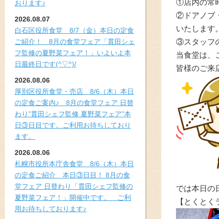
①店内の常
おります♪
②ドアノブ
2026.08.07
いたします
白石区役所食堂 8/7（金）本日の定食
ご紹介！ 8月の食堂フェア「貫田シェ
③スタッフ
フ監修の夏野菜フェア！」いよいよ本
当食堂は、
日最終日です(^▽^)/
皆様のご来
2026.08.06
厚別区役所食堂・売店 8/6（木）本日
の定食ご案内♪ 8月の食堂フェア 日替
わり”貫田シェフ監修 夏野菜フェア”本
日③日目です。ご利用お待ちしており
ます。
2026.08.06
札幌市役所本庁舎食堂 8/6（木）本日
の定食ご紹介 本日③日目！ 8月の食
堂フェア 日替わり「貫田シェフ監修の
では本日の
夏野菜フェア！」開催中です。 ご利
【とくとく
用お待ちしております♪