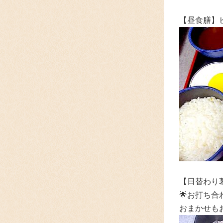
【昼食膳】
【日替わり
🌟お打ち
おまかせも