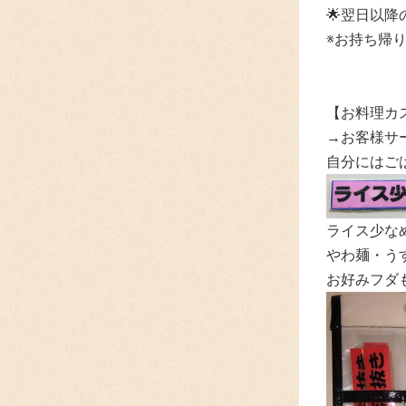
🌟翌日以降
※お持ち帰
【お料理カ
→お客様サ
自分にはご
ライス少な
やわ麺・うす
お好みフダ