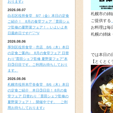
おります♪
2026.08.07
札幌市の姉
白石区役所食堂 8/7（金）本日の定食
ご提供する
ご紹介！ 8月の食堂フェア「貫田シェ
フ監修の夏野菜フェア！」いよいよ本
お料理は毎
日最終日です(^▽^)/
札幌の姉妹
2026.08.06
厚別区役所食堂・売店 8/6（木）本日
の定食ご案内♪ 8月の食堂フェア 日替
では本日の
わり”貫田シェフ監修 夏野菜フェア”本
【とくとく
日③日目です。ご利用お待ちしており
ます。
2026.08.06
札幌市役所本庁舎食堂 8/6（木）本日
の定食ご紹介 本日③日目！ 8月の食
堂フェア 日替わり「貫田シェフ監修の
夏野菜フェア！」開催中です。 ご利
用お待ちしております♪