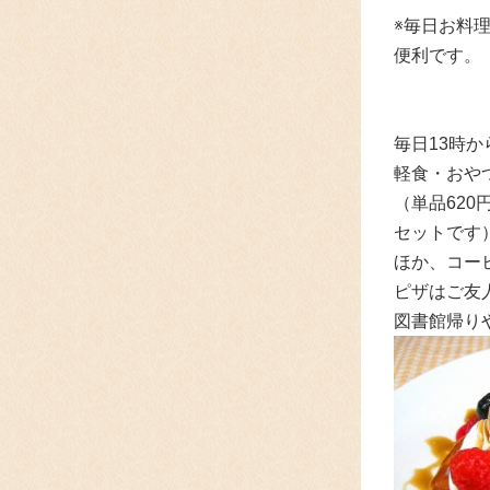
※毎日お料
便利です。
毎日13時
軽食・おや
（単品62
セットです
ほか、コー
ピザはご友
図書館帰り