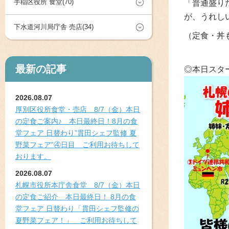
手稲区役所 食堂(70)
「普通盛り
が、うれしい
下水道河川局庁舎 売店(34)
（定食・丼
最新の記事
◎本日スタ
2026.08.07
厚別区役所食堂・売店 8/7（金）本日
の定食ご案内♪ 本日最終日！8月の食
堂フェア 日替わり”貫田シェフ監修 夏
野菜フェア”④日目 ご利用お待ちして
おります。
2026.08.07
札幌市役所本庁舎食堂 8/7（金）本日
の定食ご紹介 本日最終日！ 8月の食
堂フェア 日替わり「貫田シェフ監修の
夏野菜フェア！」 ご利用お待ちして