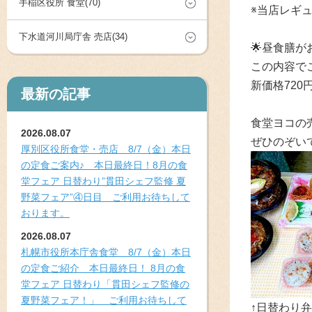
手稲区役所 食堂(70)
※当店レギ
下水道河川局庁舎 売店(34)
🌟昼食膳
この内容で
新価格720
最新の記事
食堂ヨコの
2026.08.07
ぜひのぞい
厚別区役所食堂・売店 8/7（金）本日
の定食ご案内♪ 本日最終日！8月の食
堂フェア 日替わり”貫田シェフ監修 夏
野菜フェア”④日目 ご利用お待ちして
おります。
2026.08.07
札幌市役所本庁舎食堂 8/7（金）本日
の定食ご紹介 本日最終日！ 8月の食
堂フェア 日替わり「貫田シェフ監修の
夏野菜フェア！」 ご利用お待ちして
↑日替わり