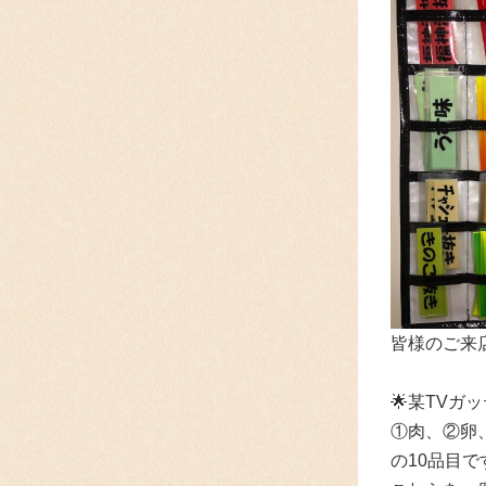
皆様のご来
🌟某TVガ
①肉、②卵
の10品目で