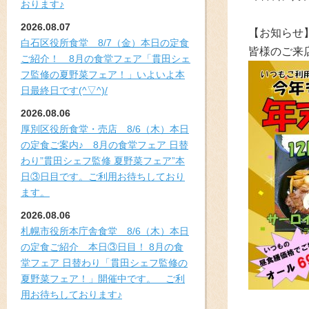
おります♪
2026.08.07
【お知らせ
白石区役所食堂 8/7（金）本日の定食
皆様のご来
ご紹介！ 8月の食堂フェア「貫田シェ
フ監修の夏野菜フェア！」いよいよ本
日最終日です(^▽^)/
2026.08.06
厚別区役所食堂・売店 8/6（木）本日
の定食ご案内♪ 8月の食堂フェア 日替
わり”貫田シェフ監修 夏野菜フェア”本
日③日目です。ご利用お待ちしており
ます。
2026.08.06
札幌市役所本庁舎食堂 8/6（木）本日
の定食ご紹介 本日③日目！ 8月の食
堂フェア 日替わり「貫田シェフ監修の
夏野菜フェア！」開催中です。 ご利
用お待ちしております♪