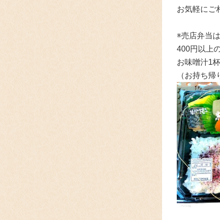
お気軽にご
※売店弁当は
400円以
お味噌汁1
（お持ち帰