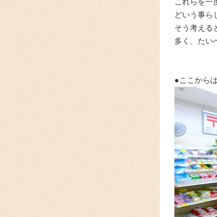
これらを一
どいう事ら
そう考える
多く、たい
●ここから