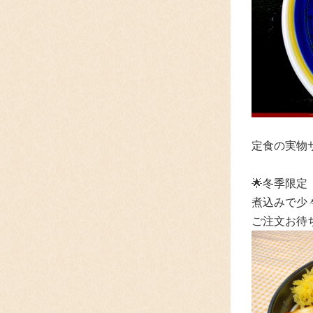
定食の実物
🌟冬季限定
煮込みで少
ご注文お待