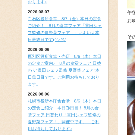
おります♪
2026.08.07
午
白石区役所食堂 8/7（金）本日の定食
お
ご紹介！ 8月の食堂フェア「貫田シェ
フ監修の夏野菜フェア！」いよいよ本
そ
日最終日です(^▽^)/
2026.08.06
厚別区役所食堂・売店 8/6（木）本日
の定食ご案内♪ 8月の食堂フェア 日替
わり”貫田シェフ監修 夏野菜フェア”本
日③日目です。ご利用お待ちしており
ます。
2026.08.06
札幌市役所本庁舎食堂 8/6（木）本日
の定食ご紹介 本日③日目！ 8月の食
堂フェア 日替わり「貫田シェフ監修の
夏野菜フェア！」開催中です。 ご利
用お待ちしております♪