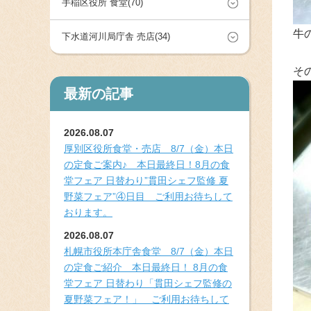
手稲区役所 食堂(70)
牛
下水道河川局庁舎 売店(34)
そ
最新の記事
2026.08.07
厚別区役所食堂・売店 8/7（金）本日
の定食ご案内♪ 本日最終日！8月の食
堂フェア 日替わり”貫田シェフ監修 夏
野菜フェア”④日目 ご利用お待ちして
おります。
2026.08.07
札幌市役所本庁舎食堂 8/7（金）本日
の定食ご紹介 本日最終日！ 8月の食
堂フェア 日替わり「貫田シェフ監修の
夏野菜フェア！」 ご利用お待ちして