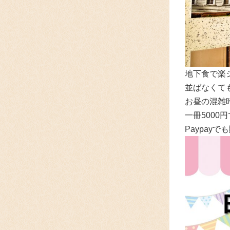
地下食で楽
並ばなくて
お昼の混雑
一冊5000
Paypay