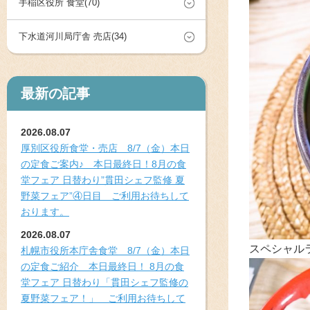
手稲区役所 食堂(70)
下水道河川局庁舎 売店(34)
最新の記事
2026.08.07
厚別区役所食堂・売店 8/7（金）本日
の定食ご案内♪ 本日最終日！8月の食
堂フェア 日替わり”貫田シェフ監修 夏
野菜フェア”④日目 ご利用お待ちして
おります。
2026.08.07
スペシャル
札幌市役所本庁舎食堂 8/7（金）本日
の定食ご紹介 本日最終日！ 8月の食
堂フェア 日替わり「貫田シェフ監修の
夏野菜フェア！」 ご利用お待ちして