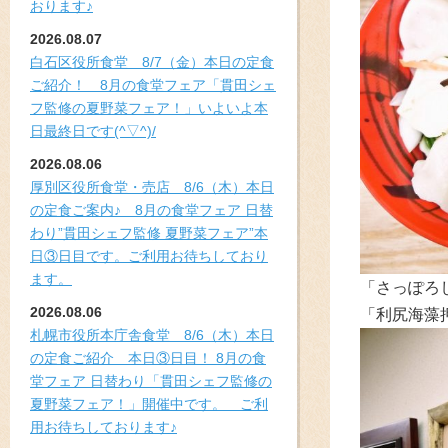
おります♪
2026.08.07
白石区役所食堂 8/7（金）本日の定食
ご紹介！ 8月の食堂フェア「貫田シェ
フ監修の夏野菜フェア！」いよいよ本
日最終日です(^▽^)/
2026.08.06
厚別区役所食堂・売店 8/6（木）本日
の定食ご案内♪ 8月の食堂フェア 日替
わり”貫田シェフ監修 夏野菜フェア”本
日③日目です。ご利用お待ちしており
ます。
「さっぽろ
2026.08.06
「利尻海藻
札幌市役所本庁舎食堂 8/6（木）本日
の定食ご紹介 本日③日目！ 8月の食
堂フェア 日替わり「貫田シェフ監修の
夏野菜フェア！」開催中です。 ご利
用お待ちしております♪