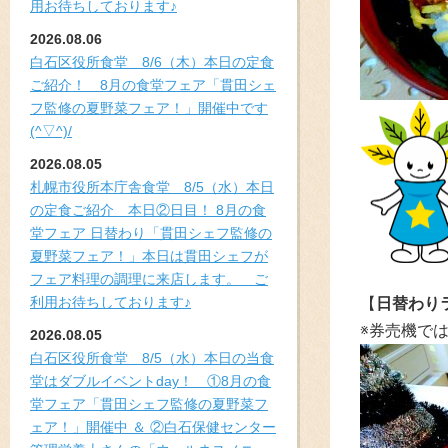
用お待ちしております♪
2026.08.06
白石区役所食堂 8/6（木）本日の定食
ご紹介！ 8月の食堂フェア「貫田シェ
フ監修の夏野菜フェア！」開催中です
(^▽^)/
2026.08.05
札幌市役所本庁舎食堂 8/5（水）本日
の定食ご紹介 本日②日目！ 8月の食
堂フェア 日替わり「貫田シェフ監修の
夏野菜フェア！」本日は貫田シェフが
フェア料理の調理に来店します。 ご
利用お待ちしております♪
【
日替わり
※券売機で
2026.08.05
白石区役所食堂 8/5（水）本日の当食
堂はダブルイベントday！ ①8月の食
堂フェア「貫田シェフ監修の夏野菜フ
ェア！」開催中 ＆ ②白石保健センター