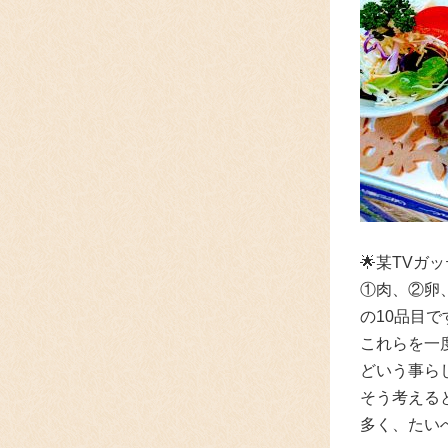
🌟某TVガ
①肉、②卵
の10品目で
これらを一
どいう事ら
そう考える
多く、たい