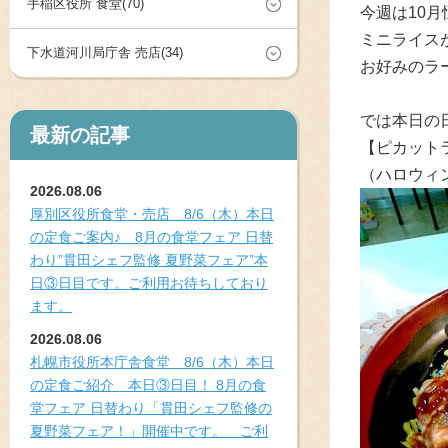
手稲区役所 食堂(70)
今週は10
ミニライス
下水道河川局庁舎 売店(34)
お好みのラ
では本日の
最新の記事
【ピカット
（ハロウィ
2026.08.06
厚別区役所食堂・売店 8/6（木）本日
の定食ご案内♪ 8月の食堂フェア 日替
わり”貫田シェフ監修 夏野菜フェア”本
日③日目です。ご利用お待ちしており
ます。
2026.08.06
札幌市役所本庁舎食堂 8/6（木）本日
の定食ご紹介 本日③日目！ 8月の食
堂フェア 日替わり「貫田シェフ監修の
夏野菜フェア！」開催中です。 ご利