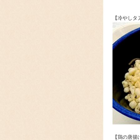
【
冷やしタ
【鶏の唐揚