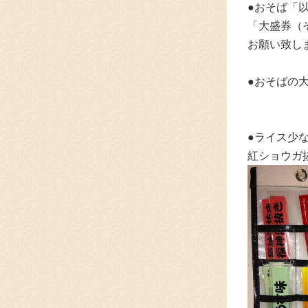
●おそば「
「大盛券（
お願い致し
●おそばの
●ライス少
紅ショウガ