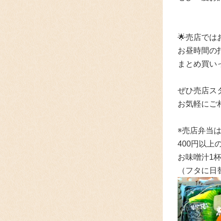
🌟売店で
お昼時間の
まとめ買い
ぜひ売店ス
お気軽にご
※売店弁当は
400円以
お味噌汁1
（フタに日