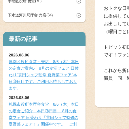
手稲区役所 食堂(70)
おトクな日
下水道河川局庁舎 売店(34)
に提供して
お出しして
（曜日ごと
最新の記事
トピック初
です！ファ
2026.08.06
厚別区役所食堂・売店 8/6（木）本日
の定食ご案内♪ 8月の食堂フェア 日替
これから折
わり”貫田シェフ監修 夏野菜フェア”本
職員一同、
日③日目です。ご利用お待ちしており
ます。
2026.08.06
札幌市役所本庁舎食堂 8/6（木）本日
の定食ご紹介 本日③日目！ 8月の食
堂フェア 日替わり「貫田シェフ監修の
夏野菜フェア！」開催中です。 ご利