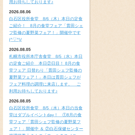
用お待ちしております♪
2026.08.06
白石区役所食堂 8/6（木）本日の定食
ご紹介！ 8月の食堂フェア「貫田シェ
フ監修の夏野菜フェア！」開催中です
(^▽^)/
2026.08.05
札幌市役所本庁舎食堂 8/5（水）本日
の定食ご紹介 本日②日目！ 8月の食
堂フェア 日替わり「貫田シェフ監修の
夏野菜フェア！」本日は貫田シェフが
フェア料理の調理に来店します。 ご
利用お待ちしております♪
2026.08.05
白石区役所食堂 8/5（水）本日の当食
堂はダブルイベントday！ ①8月の食
堂フェア「貫田シェフ監修の夏野菜フ
ェア！」開催中 ＆ ②白石保健センター