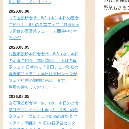
用お待ちしております♪
野菜もさる
2026.08.06
白石区役所食堂 8/6（木）本日の定食
ご紹介！ 8月の食堂フェア「貫田シェ
フ監修の夏野菜フェア！」開催中です
(^▽^)/
2026.08.05
札幌市役所本庁舎食堂 8/5（水）本日
の定食ご紹介 本日②日目！ 8月の食
堂フェア 日替わり「貫田シェフ監修の
夏野菜フェア！」本日は貫田シェフが
フェア料理の調理に来店します。 ご
利用お待ちしております♪
2026.08.05
白石区役所食堂 8/5（水）本日の当食
堂はダブルイベントday！ ①8月の食
堂フェア「貫田シェフ監修の夏野菜フ
ェア！」開催中 ＆ ②白石保健センター