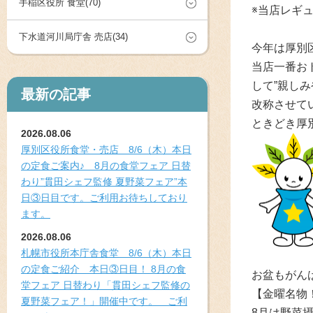
手稲区役所 食堂(70)
※当店レギ
下水道河川局庁舎 売店(34)
今年は厚別区
当店一番お
して”親し
最新の記事
改称させてい
ときどき厚
2026.08.06
厚別区役所食堂・売店 8/6（木）本日
の定食ご案内♪ 8月の食堂フェア 日替
わり”貫田シェフ監修 夏野菜フェア”本
日③日目です。ご利用お待ちしており
ます。
2026.08.06
札幌市役所本庁舎食堂 8/6（木）本日
の定食ご紹介 本日③日目！ 8月の食
お盆もがん
堂フェア 日替わり「貫田シェフ監修の
【金曜名物
夏野菜フェア！」開催中です。 ご利
8月は野菜