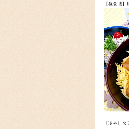
【昼食膳】
【
冷やしタ