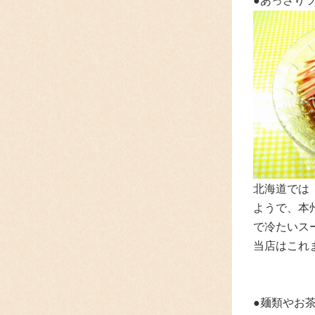
●あっさり
北海道では
ようで、本
で冷たいス
当店はこれ
●麺類やお