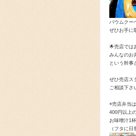
バウムクー
ぜひお手に取
🌟売店で
みんなのお
という幹事
ぜひ売店ス
ご相談下さ
※売店弁当は
400円以
お味噌汁1
（フタに日